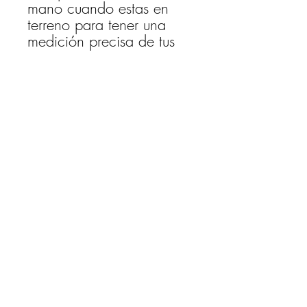
mano cuando estas en
terreno para tener una
medición precisa de tus
hallazgos.
Nuevo modelo: hasta 15
centímetros.
© Chilean Nature
, 2026
Darío de la Fuente.
Santiago, Chile.