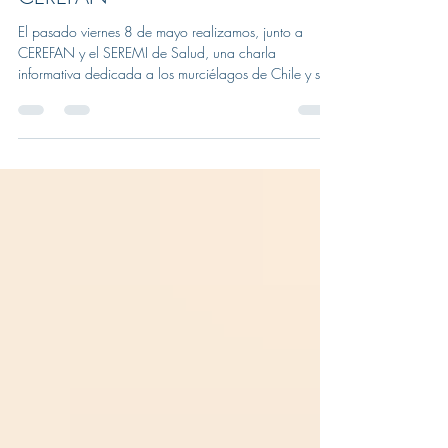
Charla de murciélagos en
CEREFAN
El pasado viernes 8 de mayo realizamos, junto a
CEREFAN y el SEREMI de Salud, una charla
informativa dedicada a los murciélagos de Chile y su
importancia ecológica. La actividad se desarrolló en
la Universidad de Valparaíso y reunió a 25
participantes de distintas edades, todos interesados en
conocer más sobre estos fascinantes y muchas veces
incomprendidos mamíferos. Durante la jornada
conversamos sobre la diversidad de murciélagos
presentes en el mundo y en Chile, abordando