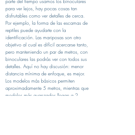
parte del tiempo usamos los binoculares 
para ver lejos, hay pocas cosas tan 
disfrutables como ver detalles de cerca. 
Por ejemplo, la forma de las escamas de 
reptiles puede ayudarte con la 
identificación. Las mariposas son otro 
objetivo al cual es difícil acercarse tanto, 
pero manteniendo un par de metros, con 
binoculares las podrás ver con todos sus 
detalles. Aquí no hay discusión: menor 
distancia mínima de enfoque, es mejor. 
Los modelos más básicos permiten 
aproximadamente 5 metros, mientras que 
modelos más avanzados llegan a 2 
metros o incluso menos. Si buscas 
precios muy económicos, puede que ni 
si quiera tengan rueda de enfoque y les 
llaman "enfoque permanente", 
"permafocus" o similares, y es cuando 