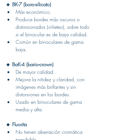
🔹 BK-7 (boro-silicato)
Más económico.
Produce bordes más oscuros o 
distorsionados (viñeteo), sobre todo 
si el binocular es de baja calidad.
Común en binoculares de gama 
baja.
🔸 BaK-4 (bario-crown)
De mayor calidad.
Mejora la nitidez y claridad, con 
imágenes más brillantes y sin 
distorsiones en los bordes.
Usado en binoculares de gama 
media y alta.
🔸 Fluorita
No tienen aberración cromática 
percibible.